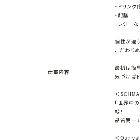
・ドリンク
・配膳
・レジ な
個性が違
こだわりぬ
最初は簡
仕事内容
気づけば
＜SCHM
「世界中
戦！
品質第一
＜Our va