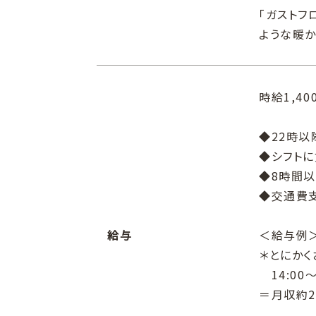
「ガストフロ
ような暖
時給1,40
◆22時以
◆シフト
◆8時間以
◆交通費支
給与
＜給与例
＊とにかく
14:00～
＝月収約27