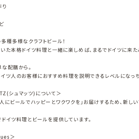
作り
ど
う多種多様なクラフトビール！
いた本格ドイツ料理と一緒に楽しめば、まるでドイツに来たみ
単な配膳から。
ドイツ人のお客様におすすめ料理を説明できるレベルになっ
ATZ(シュマッツ)について＞
の人にビールでハッピーとワクワクを」お届けするため、新し
でドイツ料理とビールを提供しています。
lues＞