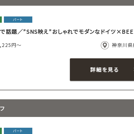
パート
で話題／”SNS映え”おしゃれでモダンなドイツ×BEE
,225円～
神奈川県
詳細を見る
ッフ
パート