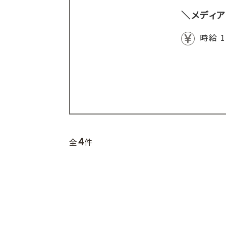
＼メディア
時給 1
4
全
件