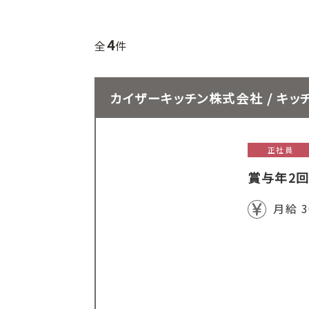
4
全
件
カイザーキッチン株式会社 / キッ
正社員
賞与年2回
月給 3